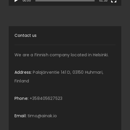
00:00
01:33
Contact us
We are a Finnish company located in Helsinki.
Address:
Palajärventie 141 D, 03150 Huhmari,
Finland
Phone:
+358405627523
Email:
timo@ainak.io