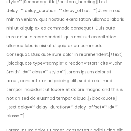
style=””]Secondary title[/custom_heading][text
delay=”” delay_duration=”” delay_offset=””]Ut enim ad
minim veniam, quis nostrud exercitation ullamco laboris
nisi ut aliquip ex ea commodo consequat. Duis aute
irure dolor in reprehenderit. quis nostrud exercitation
ullamco laboris nisi ut aliquip ex ea commodo
consequat. Duis aute irure dolor in reprehenderit.[/text]
[blockquote type=”sample” direction=”start” cite=”John
Smith” id=”” class=”” style=””]Lorem ipsum dolor sit
amet, consectetur adipisicing elit, sed do eiusmod
tempor incididunt ut labore et dolore magna and this is
not an sed do eiusmod tempor aliqua .[/blockquote]
[text delay=”” delay_duration=”” delay_offset=”” id=””
class=””]
Lorem ipsum dolor sit amet, consectetur adipisicing elit,