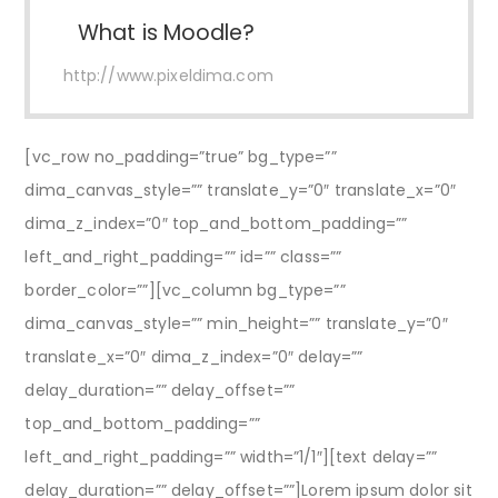
What is Moodle?
http://www.pixeldima.com
[vc_row no_padding=”true” bg_type=””
dima_canvas_style=”” translate_y=”0″ translate_x=”0″
dima_z_index=”0″ top_and_bottom_padding=””
left_and_right_padding=”” id=”” class=””
border_color=””][vc_column bg_type=””
dima_canvas_style=”” min_height=”” translate_y=”0″
translate_x=”0″ dima_z_index=”0″ delay=””
delay_duration=”” delay_offset=””
top_and_bottom_padding=””
left_and_right_padding=”” width=”1/1″][text delay=””
delay_duration=”” delay_offset=””]Lorem ipsum dolor sit